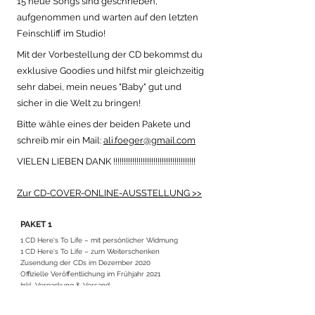
15 neue Songs sind geschrieben,
aufgenommen und warten auf den letzten
Feinschliff im Studio!
Mit der Vorbestellung der CD bekommst du
exklusive Goodies und hilfst mir gleichzeitig
sehr dabei, mein neues "Baby" gut und
sicher in die Welt zu bringen!
Bitte wähle eines der beiden Pakete und
schreib mir ein Mail:
ali.foeger@gmail.com
VIELEN LIEBEN DANK !!!!!!!!!!!!!!!!!!!!!!!!!!!!!!!!!!!!!!!
Zur
CD-COVER-ONLINE-AUSSTELLUNG >>
PAKET 1
1 CD Here‘s To Life – mit persönlicher Widmung
1 CD Here‘s To Life – zum Weiterschenken
Zusendung der CDs im Dezember 2020
Offizielle Veröffentlichung im Frühjahr 2021
Inkl. Verpackung & Versand
Preis: EUR 35.-