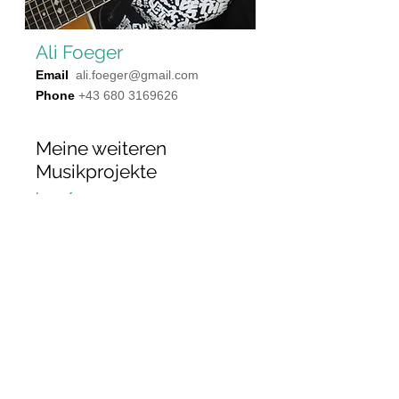
Ali Foeger
Email
ali.foeger@gmail.com
Phone
+43 680 3169626
Meine weiteren
Musikprojekte
Lagerfeuermann
Offene Singrunden & mehr
liebgut
Akustik-Duo für Feste aller Art
Meerstimmig
Workshops & Seminare
© tag / ali foeger
2018-2021